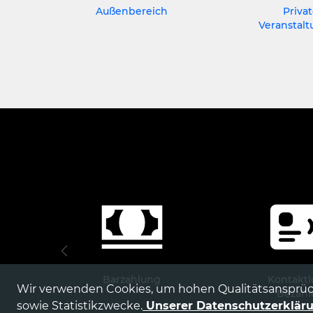
Außenbereich
Priva
Veranstal
Barzahlung
Kontaktl
Wir verwenden Cookies, um hohen Qualitätsansprüc
Bezahl
sowie Statistikzwecke.
Unserer Datenschutzerklär