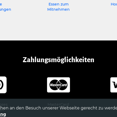
te
Essen zum
Ho
tungen
Mitnehmen
Zahlungsmöglichkeiten
oses
MasterCard
hen an den Besuch unserer Webseite gerecht zu werde
en
ung